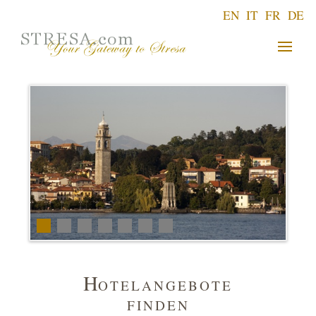
EN
IT
FR
DE
H
OTELANGEBOTE
FINDEN